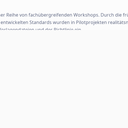
ner Reihe von fachübergreifenden Workshops. Durch die f
e entwickelten Standards wurden in Pilotprojekten realitä
orlagendateien und der Richtlinie ein.
erfügt OGE über ein belastbares und praxiserprobtes BIM-K
ne hohe Datenqualität über den gesamten Lebenszyklus der
efbau, TGA)