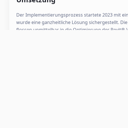
Der Implementierungsprozess startete 2023 mit ei
wurde eine ganzheitliche Lösung sichergestellt. Di
flossen unmittelbar in die Optimierung der Revit®-V
Fazit
Mit dem Abschluss der Arbeiten im Frühjahr 2026 v
für zukünftige Anlagenbauprojekte und sichert ei
Ergebnisse:
Standardisierter Bauteilkatalog
Revit®-Vorlagendatei und Bauteile (Hoch- und Ti
Entwicklung von Arbeitsweisen und Workflows