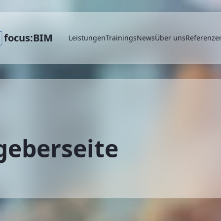
focus:BIM
Leistungen
Trainings
News
Über uns
Referenze
geberseite