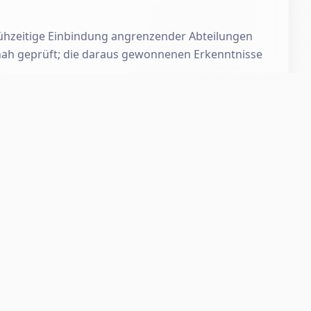
rühzeitige Einbindung angrenzender Abteilungen
tsnah geprüft; die daraus gewonnenen Erkenntnisse
onzept. Dieses bildet die verbindliche Grundlage
 Anlagen hinweg.